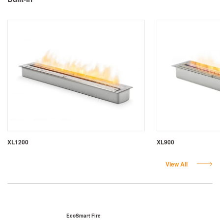
XL1200
XL900
View All
EcoSmart Fire