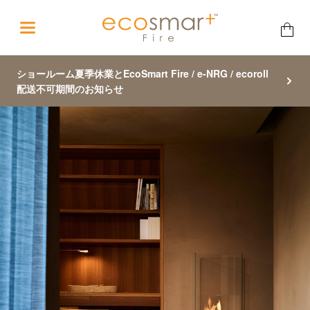
コ
ン
テ
ン
ツ
ショールーム夏季休業とEcoSmart Fire / e-NRG / ecoroll
に
配送不可期間のお知らせ
ス
キ
ッ
プ
す
る