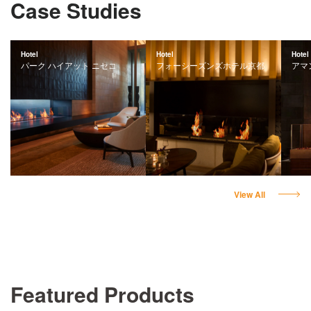
Case Studies
Hotel
Hotel
Hotel
パーク ハイアット ニセコ
フォーシーズンズホテル京都
アマ
View All
Featured Products